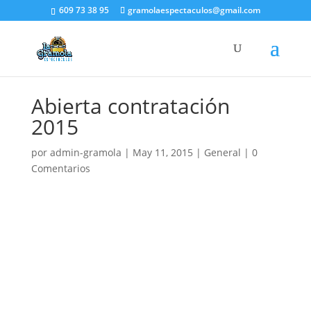
609 73 38 95
gramolaespectaculos@gmail.com
Abierta contratación
2015
por
admin-gramola
|
May 11, 2015
|
General
|
0
Comentarios